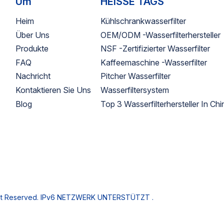
Um
HEISSE TAGS
ordamerikanische Offline-
und von Dritten getestet u
upermärkte und einer der drei
entfernt effektiv Schwermet
Heim
Kühlschrankwasserfilter
rößten Hersteller von
Sedimente und schädliche
Über Uns
OEM/ODM -Wasserfilterhersteller
asserfilterkartuschen in China
Verunreinigungen.【Vorlauf
Produkte
NSF -zertifizierter Wasserfilter
Großbestellungen】 12-15
FAQ
Kaffeemaschine -Wasserfilter
Tage【Vollständige
Anpassungsoptionen】
Nachricht
Pitcher Wasserfilter
Filterzubehör und komplet
Kontaktieren Sie Uns
Wasserfiltersystem
Wasserfiltersysteme, Farb
Blog
Top 3 Wasserfilterhersteller In Chi
Logo, Leistung und
Funktionalität【OEM und
Produktdesign &
Funktionsanpassung &
Leistungsoptimierung 【Erf
des Herstellers】Ausgewi
Lieferant für nordamerikan
Offline-Supermärkte und e
drei führenden Hersteller 
ht Reserved.
IPv6 NETZWERK UNTERSTÜTZT .
Wasserfilterkartuschen in 