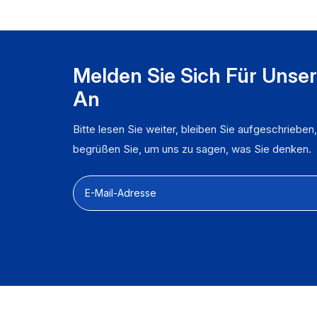
l
L
v
F
K
S
0
K
o
Melden Sie Sich Für Unse
K
a
【
An
v
A
g
n
S
Bitte lesen Sie weiter, bleiben Sie aufgeschrieben
S
s
begrüßen Sie, um uns zu sagen, was Sie denken.
g
【
W
F
W
L
F
S
K
K
【
A