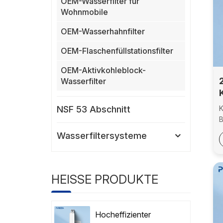
OEM-Wasserfilter für
Wohnmobile
OEM-Wasserhahnfilter
OEM-Flaschenfüllstationsfilter
OEM-Aktivkohleblock-
Wasserfilter
NSF 53 Abschnitt
K
B
E
Wasserfiltersysteme
u
N
A
K
HEISSE PRODUKTE
A
&
F
Hocheffizienter
F