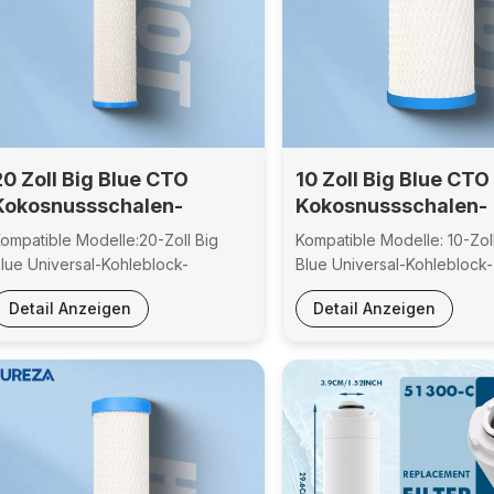
20 Zoll Big Blue CTO
10 Zoll Big Blue CTO
Kokosnussschalen-
Kokosnussschalen-
Kohleblock-Universal-
Kohleblock-Universa
ompatible Modelle:20-Zoll Big
Kompatible Modelle: 10-Zol
Haushaltswasserfilterkartusche
Haushaltswasserfil
lue Universal-Kohleblock-
Blue Universal-Kohleblock-
rsatzfilterpatroneZertifizierungen:Geprüft
ErsatzfilterpatroneZertifizi
Detail Anzeigen
Detail Anzeigen
nd zertifiziert nach
Geprüft und zertifiziert nac
SF42Material:Polypropylen,
NSF42Material: Polypropyl
ktivkohlestab aus
Aktivkohlestab aus
okosnussschalenVollständige
KokosnussschalenVollstän
npassungsmöglichkeiten:Filterzubehör
Anpassungsmöglichkeiten:
 komplette Wasserfiltersysteme,
Filterzubehör & komplette
arbe & Logo, Leistung &
Wasserfiltersysteme, Farbe
unktionalitätKostenloser
Logo, Leistung &