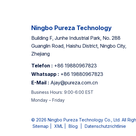
n
S
g
W
Ningbo Pureza Technology
Building F, Junhe Industrial Park, No. 288
Guanglin Road, Haishu District, Ningbo City,
Zhejiang
Telefon :
+86 19880967823
Whatsapp :
+86 19880967823
E-Mail :
Ajay@pureza.com.cn
Business Hours: 9:00-6:00 EST
Monday – Friday
© 2026 Ningbo Pureza Technology Co., Ltd. All Rig
Sitemap
|
XML
|
Blog
|
Datenschutzrichtlinie