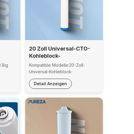
20 Zoll Universal-CTO-
Kohleblock-
l-
Ersatzwasserfilterkartusche
l Big
Kompatible Modelle:20-Zoll-
terkartusche
Universal-Kohleblock-
erungen:
ErsatzfilterpatroneZertifizierungen:Geprüft
Detail Anzeigen
h
und zertifiziert nach
en,
NSF42Material:Polypropylen,
Aktivkohlestab aus
dige
KokosnussschalenVollständige
Anpassungsmöglichkeiten:Filterzubehör
& komplette Wasserfiltersysteme,
 &
Farbe & Logo, Leistung &
FunktionalitätKostenloser