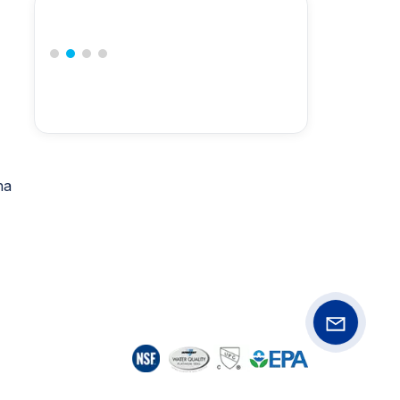
nd
alle,
zeit für
te
e und
na
 ODM】
ahrung
esener
ische
iner der
von
China