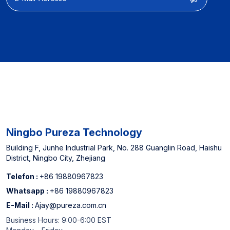
Ausgewiesener Lieferant
für nordamerikanische
Offline-Supermärkte und
einer der drei führenden
Hersteller von
Wasserfilterkartuschen in
China *Wenn Sie
Anforderungen für
Sondergrößen haben,
können Sie sich gerne an
uns wenden.
Ningbo Pureza Technology
Building F, Junhe Industrial Park, No. 288 Guanglin Road, Haishu
District, Ningbo City, Zhejiang
Telefon :
+86 19880967823
Whatsapp :
+86 19880967823
E-Mail :
Ajay@pureza.com.cn
Business Hours: 9:00-6:00 EST