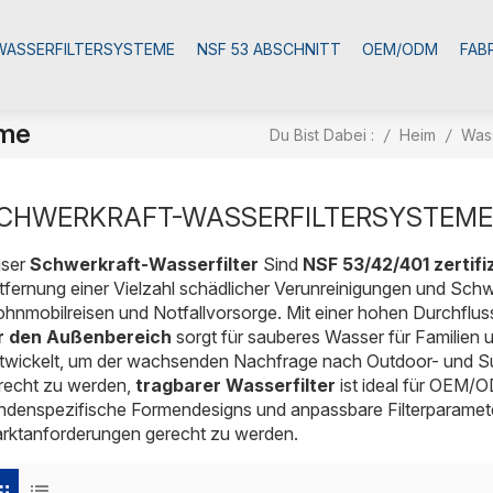
WASSERFILTERSYSTEME
NSF 53 ABSCHNITT
OEM/ODM
FAB
eme
Du Bist Dabei :
/
Heim
/
Wass
CHWERKRAFT-WASSERFILTERSYSTEME
ser
Schwerkraft-Wasserfilter
Sind
NSF 53/42/401 zertifiz
tfernung einer Vielzahl schädlicher Verunreinigungen und Schw
hnmobilreisen und Notfallvorsorge. Mit einer hohen Durchflus
r den Außenbereich
sorgt für sauberes Wasser für Familien 
twickelt, um der wachsenden Nachfrage nach Outdoor- und S
recht zu werden,
tragbarer Wasserfilter
ist ideal für OEM/
ndenspezifische Formendesigns und anpassbare Filterparamete
rktanforderungen gerecht zu werden.