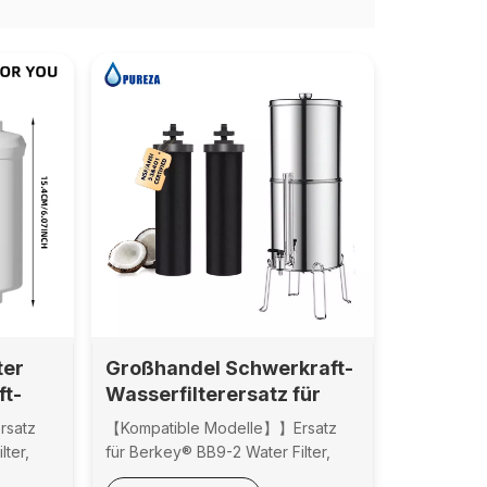
ter
Großhandel Schwerkraft-
ft-
Wasserfilterersatz für
erkey
Berkey BB9-2
rsatz
【Kompatible Modelle】】Ersatz
nd
Wasserfilter und andere
lter,
für Berkey® BB9-2 Water Filter,
raft
mit Schwerkraft
tem,
Berkey® Gravity Filter System,