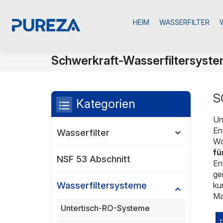
HEIM
WASSERFILTER
Schwerkraft-Wasserfiltersyst
S
Kategorien
Un
En
Wasserfilter
Wo
fü
NSF 53 Abschnitt
En
ge
ku
Wasserfiltersysteme
Ma
Untertisch-RO-Systeme