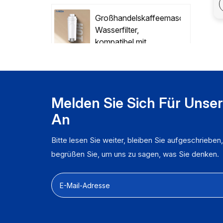
z
Z
Großhandelskaffeemaschine
Wasserfilter,
S
kompatibel mit
K
Delonghi DLSC002
3
e
F
G
Melden Sie Sich Für Unse
B
An
v
Z
E
Bitte lesen Sie weiter, bleiben Sie aufgeschrieben
S
begrüßen Sie, um uns zu sagen, was Sie denken.
F
L
S
K