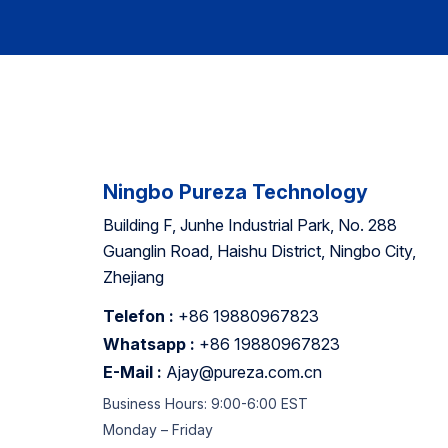
K
V
•
5
T
E
Z
I
w
Ningbo Pureza Technology
i
Building F, Junhe Industrial Park, No. 288
Guanglin Road, Haishu District, Ningbo City,
Zhejiang
Telefon :
+86 19880967823
Whatsapp :
+86 19880967823
E-Mail :
Ajay@pureza.com.cn
Business Hours: 9:00-6:00 EST
Monday – Friday