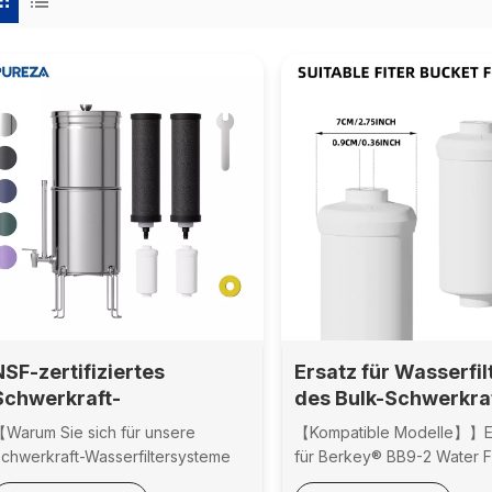
NSF-zertifiziertes
Ersatz für Wasserfil
Schwerkraft-
des Bulk-Schwerkra
Wasserfiltersystem aus
Wasserfilters für B
Warum Sie sich für unsere
【Kompatible Modelle】】E
Edelstahl 304 mit
PF-2 Wasserfilter u
chwerkraft-Wasserfiltersysteme
für Berkey® BB9-2 Water Fi
verschiedenen
andere mit Schwerk
ntscheiden sollten】•NSF-
Berkey® Gravity Filter Sys