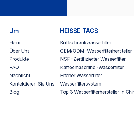
ostenloses
erpackungsdesign【Herstellerleistung】
 20.000 m² Werk in Ningbo +
.000 m² Standort in
hailand•Tagesproduktion: 80.000
Um
HEISSE TAGS
inheiten• Mehr als 50 Patente und
ertifizierungen: NSF, CE, FDA,
Heim
Kühlschrankwasserfilter
SO• Schnelle Lieferung und
Über Uns
OEM/ODM -Wasserfilterhersteller
eltweite Versanderfahrung•Stark
Produkte
NSF -zertifizierter Wasserfilter
n Private-Label-Projekten mit Top-
FAQ
Kaffeemaschine -Wasserfilter
Marken
Nachricht
Pitcher Wasserfilter
Kontaktieren Sie Uns
Wasserfiltersystem
Blog
Top 3 Wasserfilterhersteller In Chi