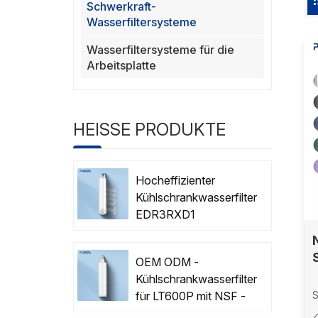
Schwerkraft-
Wasserfiltersysteme
Wasserfiltersysteme für die
Arbeitsplatte
HEISSE PRODUKTE
Hocheffizienter
Kühlschrankwasserfilter
EDR3RXD1
NSF42/53 Zertifiziert
mit OEM/ODM
OEM ODM -
Kühlschrankwasserfilter
【
für LT600P mit NSF -
S
e
Zertifizierung