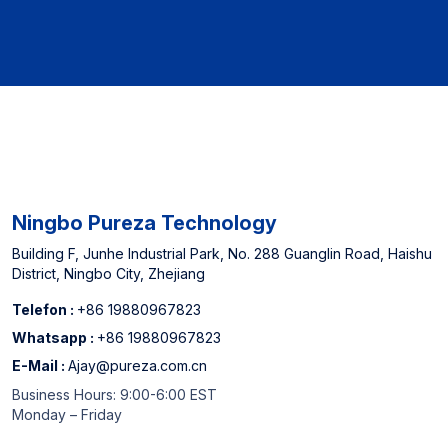
China Top 3
Kostenloses
Wasserfilterpatronenhersteller
Verpackungsdesign
【Erfahrung des
Herstellers】
Ausgewiesener Lieferant
für nordamerikanische
Offline-Supermärkte und
einer der drei größten
Hersteller von
Wasserfilterkartuschen in
Ningbo Pureza Technology
China
Building F, Junhe Industrial Park, No. 288 Guanglin Road, Haishu
District, Ningbo City, Zhejiang
Telefon :
+86 19880967823
Whatsapp :
+86 19880967823
E-Mail :
Ajay@pureza.com.cn
Business Hours: 9:00-6:00 EST
Monday – Friday