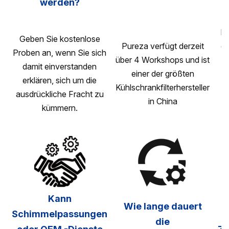
werden?
Di
Geben Sie kostenlose
Pureza verfügt derzeit
da
Proben an, wenn Sie sich
über 4 Workshops und ist
damit einverstanden
einer der größten
erklären, sich um die
Kühlschrankfilterhersteller
M
ausdrückliche Fracht zu
in China
n
kümmern.
1
Kann
Wie lange dauert
Schimmelpassungen
die