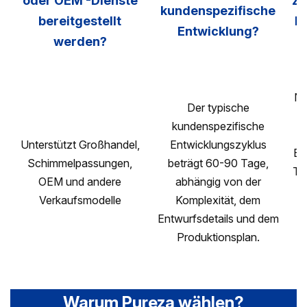
oder OEM -Dienste
Ze
kundenspezifische
bereitgestellt
ha
Entwicklung?
werden?
NS
Der typische
kundenspezifische
Z
Unterstützt Großhandel,
Entwicklungszyklus
EP
Schimmelpassungen,
beträgt 60-90 Tage,
TÜ
OEM und andere
abhängig von der
Verkaufsmodelle
Komplexität, dem
Ze
Entwurfsdetails und dem
Produktionsplan.
Ze
Warum Pureza wählen?