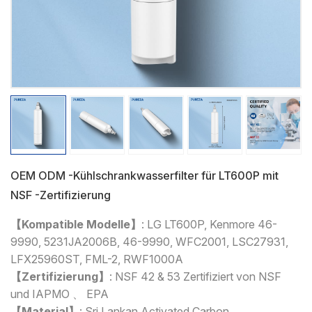
OEM ODM -Kühlschrankwasserfilter für LT600P mit
NSF -Zertifizierung
【Kompatible Modelle
】
:
LG LT600P, Kenmore 46-
9990, 5231JA2006B, 46-9990, WFC2001, LSC27931,
LFX25960ST, FML-2, RWF1000A
【Zertifizierung】
: NSF 42 & 53 Zertifiziert von NSF
und IAPMO 、 EPA
【Material】
: Sri Lankan Activated Carbon