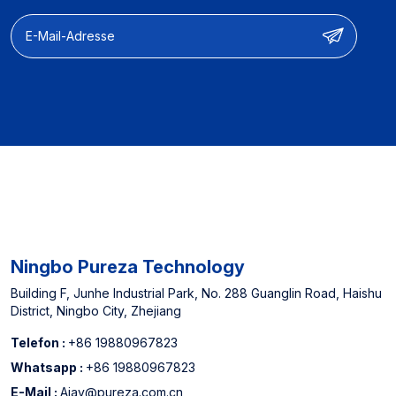
Sie denken.
Funktionsanpassung und
für nordamerikanische
Leistungsoptimierung
Offline -Supermärkte und
【Herstellerfahrung】】:
China Top 3
Ausgewiesener Lieferant
Wasserfilterpatronenhersteller
für nordamerikanische
Offline -Supermärkte und
China Top 3
Wasserfilterpatronenhersteller
Ningbo Pureza Technology
Building F, Junhe Industrial Park, No. 288 Guanglin Road, Haishu
District, Ningbo City, Zhejiang
Telefon :
+86 19880967823
Whatsapp :
+86 19880967823
E-Mail :
Ajay@pureza.com.cn