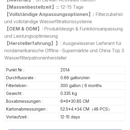
【Massenbestellzeit】::
12-15 Tage
【Vollständige Anpassungsoptionen】:
Filterzubehör
und vollständige Wasserfiltrationssysteme
【OEM & ODM】
: Produktdesign & Funktionsanpassung
und Leistungsoptimierung
【Herstellerfahrung】】
: Ausgewiesener Lieferant für
nordamerikanische Offline -Supermärkte und China Top 3
Wasserfilterpatronenhersteller
Punkt Nr :
Z014
Durchflussrate :
0.66 gallon/min
Filterleben :
300 gallon / 6 months
Gewicht :
0.335 kg
Boxabmessungen :
6*6*30.85 CM
Kartonabmessungen :
52.5*4.*34 CM（48 PCS）
Vorlaufzeit :
12-15 days