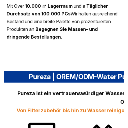
Mit Over
10.000 ㎡ Lagerraum
und a
Täglicher
Durchsatz von 100.000 PCs
Wir halten ausreichend
Bestand und eine breite Palette von prozentuierten
Produkten an
Begegnen Sie Massen- und
dringende Bestellungen
.
Pureza | OREM/ODM-Water Purif
Pureza ist ein vertrauenswürdiger Wasserfi
OE
Von Filterzubehör bis hin zu Wasserreini