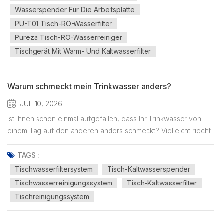
verschiedene unerwünschte Substanzen...
Wasserspender Für Die Arbeitsplatte
PU-T01 Tisch-RO-Wasserfilter
Pureza Tisch-RO-Wasserreiniger
Tischgerät Mit Warm- Und Kaltwasserfilter
Warum schmeckt mein Trinkwasser anders?
JUL 10, 2026
Ist Ihnen schon einmal aufgefallen, dass Ihr Trinkwasser von
einem Tag auf den anderen anders schmeckt? Vielleicht riecht
es plötzlich leicht nach Chlor. Vielleicht schmeckt es etwas
metallisch, fade oder einfach weniger erfrischend als sonst. Oft
TAGS :
sieht das Wasser noch immer vollkommen klar aus, was...
Tischwasserfiltersystem
Tisch-Kaltwasserspender
Tischwasserreinigungssystem
Tisch-Kaltwasserfilter
Tischreinigungssystem