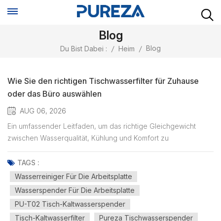
Blog
Blog
Du Bist Dabei :
/
Heim
/
Wie Sie den richtigen Tischwasserfilter für Zuhause
oder das Büro auswählen
AUG 06, 2026
Ein umfassender Leitfaden, um das richtige Gleichgewicht
zwischen Wasserqualität, Kühlung und Komfort zu
finden Sauberes Trinkwasser ist zu einem unverzichtbaren
Bestandteil des modernen Lebens geworden. Ob zu Hause, im
TAGS :
Homeoffice oder am Arbeitsplatz – die Menschen suchen nach
Wasserreiniger Für Die Arbeitsplatte
einer bequemeren Mögl...
Wasserspender Für Die Arbeitsplatte
PU-T02 Tisch-Kaltwasserspender
Tisch-Kaltwasserfilter
Pureza Tischwasserspender