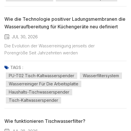
Wie die Technologie positiver Ladungsmembranen die
Wasseraufbereitung für Küchengeräte neu definiert
JUL 30, 2026
Die Evolution der Wasserreinigung jenseits der
Porengröße Seit Jahrzehnten werden
Membranfiltrationstechnologien um ein grundlegendes Prinzip
herum entwickelt: die physikalische Trennung anhand der
TAGS :
Porengröße. Von der Mikrofiltration (MF) und Ultrafiltration (UF)
PU-T02 Tisch-Kaltwasserspender
Wasserfiltersystem
bis hin zur Umkehrosmose (RO) wurde...
Wasserreiniger Für Die Arbeitsplatte
Haushalts-Tischwasserspender
Tisch-Kaltwasserspender
Wie funktionieren Tischwasserfilter?