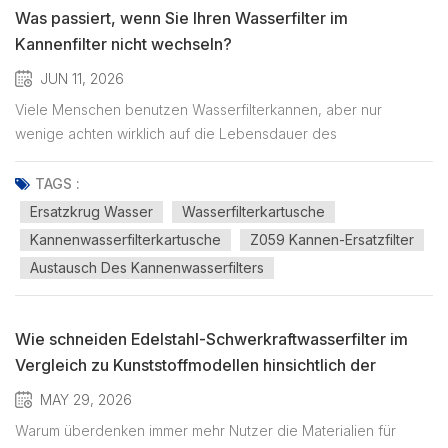
Was passiert, wenn Sie Ihren Wasserfilter im
Kannenfilter nicht wechseln?
JUN 11, 2026
Viele Menschen benutzen Wasserfilterkannen, aber nur
wenige achten wirklich auf die Lebensdauer des
Filters. Wasserfilterkannen sind in vielen Haushalten zum Alltag
geworden. Im Vergleich zu großen und komplexen
TAGS :
Filtersystemen sind Kannenfilter einfach zu bedienen,
Ersatzkrug Wasser
Wasserfilterkartusche
erfordern keine Installation und v...
Kannenwasserfilterkartusche
Z059 Kannen-Ersatzfilter
Austausch Des Kannenwasserfilters
Wie schneiden Edelstahl-Schwerkraftwasserfilter im
Vergleich zu Kunststoffmodellen hinsichtlich der
Haltbarkeit ab?
MAY 29, 2026
Warum überdenken immer mehr Nutzer die Materialien für