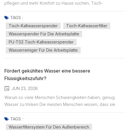
pflegen und mehr Komfort zu Hause suchen, Tisch-
Kaltwasserspender Tischgeräte sind eine immer beliebtere
Alternative zu herkömmlichem Flaschenwasser und sperrigen
TAGS :
Standwasserspendern. Ob Sie in einer Wohnung leben, im
Tisch-Kaltwasserspender
Tisch-Kaltwasserfilter
Homeoffice arbeiten, ein Haus m...
Wasserspender Für Die Arbeitsplatte
PU-T02 Tisch-Kaltwasserspender
Wasserreiniger Für Die Arbeitsplatte
Fördert gekühltes Wasser eine bessere
Flüssigkeitszufuhr?
JUN 23, 2026
Warum so viele Menschen Schwierigkeiten haben, genug
Wasser zu trinken Die meisten Menschen wissen, dass sie
mehr Wasser trinken sollten. Wir hören diesen Rat überall – von
Ärzten, Fitnesstrainern und in Gesundheitsartikeln. Dennoch
TAGS :
erreichen viele Erwachsene nicht ihr tägliches Trinkziel. Der
Wasserfiltersystem Für Den Außenbereich