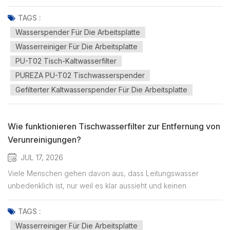
unbedenklich ist, nur weil es klar aussieht und normal schmeckt.
Probleme mit der Wasserqualität sind jedoch nicht immer
TAGS :
sichtbar. Bestimmte Schadstoffe, darunter Blei, lassen sich
Wasserspender Für Die Arbeitsplatte
weder durch Au...
Wasserreiniger Für Die Arbeitsplatte
PU-T02 Tisch-Kaltwasserfilter
PUREZA PU-T02 Tischwasserspender
Gefilterter Kaltwasserspender Für Die Arbeitsplatte
Wie funktionieren Tischwasserfilter zur Entfernung von
Verunreinigungen?
JUL 17, 2026
Viele Menschen gehen davon aus, dass Leitungswasser
unbedenklich ist, nur weil es klar aussieht und keinen
ungewöhnlichen Geruch hat. Die Wasserqualität hängt jedoch
nicht allein vom Aussehen ab. Beim Transport durch
TAGS :
Rohrleitungen oder Speichersysteme kann Wasser
Wasserreiniger Für Die Arbeitsplatte