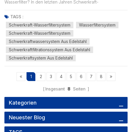
Wasserfilter? In den letzten Jahren Schwerkraft-
Wasserfiltersysteme Schwerkraftwasserfilter erfreuen sich
zunehmender Beliebtheit für Privathaushalte, Büros, Camping
TAGS :
und Notfallvorsorge. Im Vergleich zu komplexen
Schwerkraft-Wasserfiltersystem
Wasserfiltersystem
Umkehrosmoseanlagen benötigen si...
Schwerkraft-Wasserfiltersystem
Schwerkraftwassersystem Aus Edelstahl
Schwerkraftfiltrationssystem Aus Edelstahl
Schwerkraftsystem Aus Edelstahl
1
2
3
4
5
6
7
8
Insgesamt
8
Seiten
Kategorien
Neuester Blog