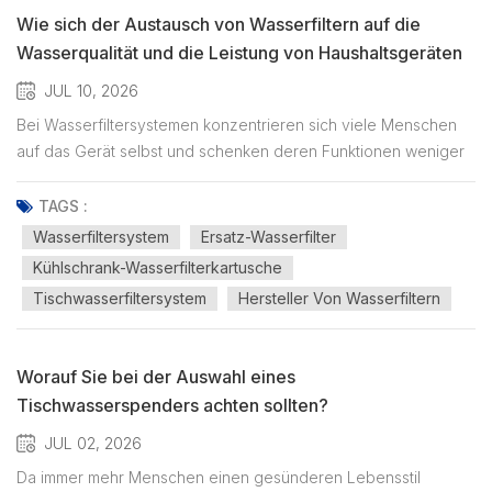
Wie sich der Austausch von Wasserfiltern auf die
Wasserqualität und die Leistung von Haushaltsgeräten
auswirkt
JUL 10, 2026
Bei Wasserfiltersystemen konzentrieren sich viele Menschen
auf das Gerät selbst und schenken deren Funktionen weniger
Beachtung. ErsatzwasserfilterTatsächlich ist die Filterkartusche
das Herzstück des Filtersystems. Sie ist dafür verantwortlich,
TAGS :
unerwünschte Stoffe zu entfernen, den Geschmack zu ver...
Wasserfiltersystem
Ersatz-Wasserfilter
Kühlschrank-Wasserfilterkartusche
Tischwasserfiltersystem
Hersteller Von Wasserfiltern
Worauf Sie bei der Auswahl eines
Tischwasserspenders achten sollten?
JUL 02, 2026
Da immer mehr Menschen einen gesünderen Lebensstil