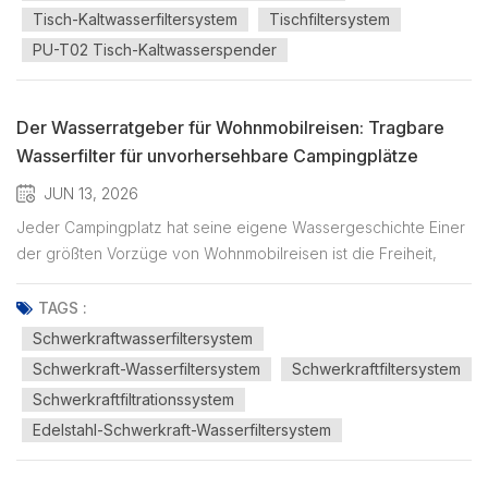
Grund...
Tisch-Kaltwasserfiltersystem
Tischfiltersystem
PU-T02 Tisch-Kaltwasserspender
Der Wasserratgeber für Wohnmobilreisen: Tragbare
Wasserfilter für unvorhersehbare Campingplätze
auswählen
JUN 13, 2026
Jeder Campingplatz hat seine eigene Wassergeschichte Einer
der größten Vorzüge von Wohnmobilreisen ist die Freiheit,
jederzeit an einem neuen Ort aufzuwachen. Mal campt man an
einem Bergsee, mal steht man auf einem Campingplatz in der
TAGS :
Wüste, Hunderte von Kilometern von der nächsten Stadt
Schwerkraftwasserfiltersystem
entfernt. W...
Schwerkraft-Wasserfiltersystem
Schwerkraftfiltersystem
Schwerkraftfiltrationssystem
Edelstahl-Schwerkraft-Wasserfiltersystem