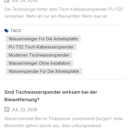
JUL 28, 2026
Die Technologie hinter dem Tisch-Kaltwasserspender PU-T02
verstehen Mehr als nur ein Wasserfilter Wenn man an
Wasseraufbereitung denkt, konzentriert man sich oft nur auf
den Filter selbst. Ein moderner Tischwasserspender ist jedoch
TAGS :
weit mehr als ein einfaches Filtergerät. Im Gegensatz zu
Wasserreiniger Für Die Arbeitsplatte
herkömmlic...
PU-T02 Tisch-Kaltwasserspender
Moderner Tischwasserspender
Wasserreiniger Ohne Installation
Wasserspender Für Die Arbeitsplatte
Sind Tischwasserspender wirksam bei der
Bleientfernung?
JUL 23, 2026
Warum bereitet Blei im Trinkwasser zunehmend Sorgen? Viele
Menschen gehen davon aus, dass Leitungswasser