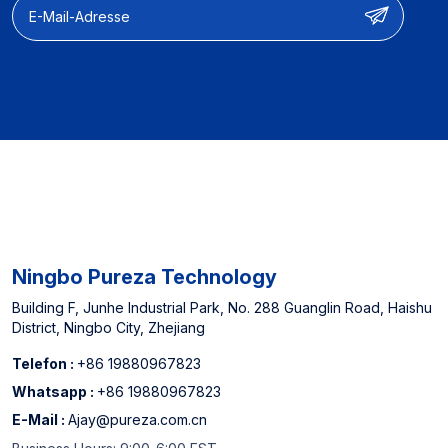
【Herstellerfahrung】】
Ausgewiesener Lieferant
für nordamerikanische
Offline -Supermärkte und
China Top 3
Wasserfilterpatronenhersteller
Ningbo Pureza Technology
Building F, Junhe Industrial Park, No. 288 Guanglin Road, Haishu
District, Ningbo City, Zhejiang
Telefon :
+86 19880967823
Whatsapp :
+86 19880967823
E-Mail :
Ajay@pureza.com.cn