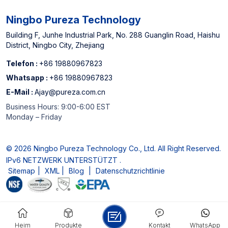
Ningbo Pureza Technology
Building F, Junhe Industrial Park, No. 288 Guanglin Road, Haishu
District, Ningbo City, Zhejiang
Telefon :
+86 19880967823
Whatsapp :
+86 19880967823
E-Mail :
Ajay@pureza.com.cn
Business Hours: 9:00-6:00 EST
Monday – Friday
© 2026 Ningbo Pureza Technology Co., Ltd. All Right Reserved.
IPv6 NETZWERK UNTERSTÜTZT .
Sitemap
|
XML
|
Blog
|
Datenschutzrichtlinie
Heim
Produkte
Kontakt
WhatsApp