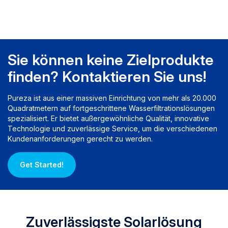
53【Material】Dieser
Filter besteht aus BPA-
E
freien,
lebensmittelechten
u
Materialien und verfügt
Sie können keine Zielprodukte
über hochwertige
Kokosnussschalen-
finden? Kontaktieren Sie uns!
Kohle mit einer 0,5-
Mikron-Außenschicht für
Pureza ist aus einer massiven Einrichtung von mehr als 20.000
optimale Filtration. Er
Quadratmetern auf fortgeschrittene Wasserfiltrationslösungen
wurde von autorisierten
spezialisiert. Er bietet außergewöhnliche Qualität, innovative
Stellen zertifiziert und
Technologie und zuverlässige Service, um die verschiedenen
von unabhängigen
Kundenanforderungen gerecht zu werden.
Prüfstellen geprüft und
entfernt effektiv
Get Started!
Schwermetalle,
Sedimente und
schädliche
Verunreinigungen.
【Vollständige
Zuverlässigste Solarlösung