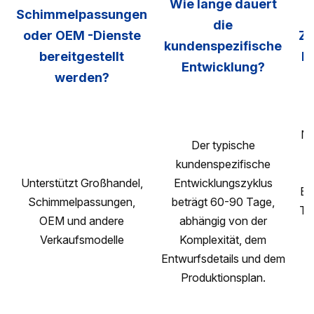
Wie lange dauert
Schimmelpassungen
die
oder OEM -Dienste
Ze
kundenspezifische
bereitgestellt
ha
Entwicklung?
werden?
NS
Der typische
kundenspezifische
Z
Unterstützt Großhandel,
Entwicklungszyklus
EP
Schimmelpassungen,
beträgt 60-90 Tage,
TÜ
OEM und andere
abhängig von der
Verkaufsmodelle
Komplexität, dem
Ze
Entwurfsdetails und dem
Produktionsplan.
Ze