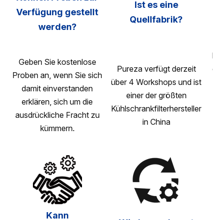
Ist es eine
Verfügung gestellt
Quellfabrik?
werden?
Di
Geben Sie kostenlose
Pureza verfügt derzeit
da
Proben an, wenn Sie sich
über 4 Workshops und ist
damit einverstanden
einer der größten
erklären, sich um die
Kühlschrankfilterhersteller
M
ausdrückliche Fracht zu
in China
n
kümmern.
1
Kann