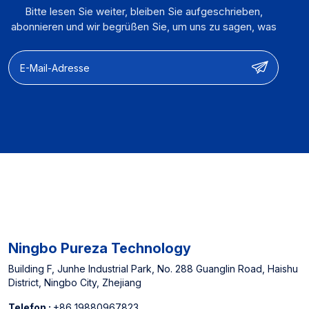
Wasserfiltrationssysteme
Leistungsoptimierung
Bitte lesen Sie weiter, bleiben Sie aufgeschrieben,
【OEM & ODM】:
【Herstellerfahrung】】:
abonnieren und wir begrüßen Sie, um uns zu sagen, was
Produktdesign &
Ausgewiesener Lieferant
Sie denken.
Funktionsanpassung und
für nordamerikanische
Leistungsoptimierung
Offline -Supermärkte und
【Herstellerfahrung】】:
China Top 3
Ausgewiesener Lieferant
Wasserfilterpatronenhersteller
für nordamerikanische
Offline -Supermärkte und
China Top 3
Wasserfilterpatronenhersteller
Ningbo Pureza Technology
Building F, Junhe Industrial Park, No. 288 Guanglin Road, Haishu
District, Ningbo City, Zhejiang
Telefon :
+86 19880967823