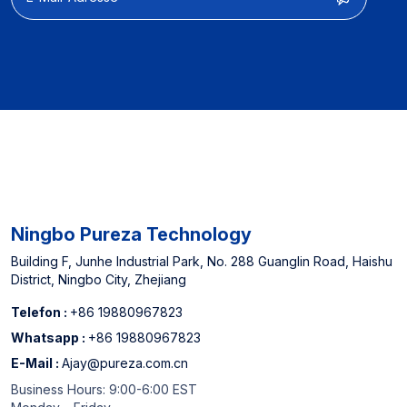
Funktionsanpassung und
Leistungsoptimierung
【Herstellerfahrung】】
Ausgewiesener Lieferant
für nordamerikanische
Offline -Supermärkte und
China Top 3
Wasserfilterpatronenhersteller
Ningbo Pureza Technology
Building F, Junhe Industrial Park, No. 288 Guanglin Road, Haishu
District, Ningbo City, Zhejiang
Telefon :
+86 19880967823
Whatsapp :
+86 19880967823
E-Mail :
Ajay@pureza.com.cn
Business Hours: 9:00-6:00 EST