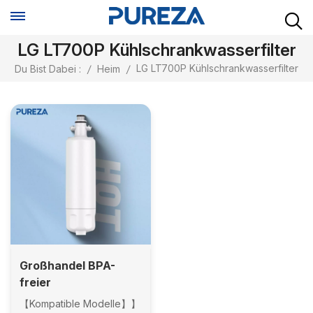
LG LT700P Kühlschrankwasserfilter
LG LT700P Kühlschrankwasserfilter
Du Bist Dabei :
/
Heim
/
Großhandel BPA-
freier
Kühlschrankwasserfilter,
【Kompatible Modelle】】