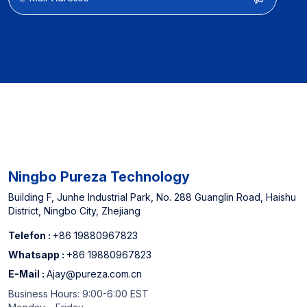
Ausgewiesener Lieferant
für nordamerikanische
Offline-Supermärkte und
einer der drei führenden
Hersteller von
Wasserfilterkartuschen in
China *Wenn Sie
Anforderungen für
Sondergrößen haben,
können Sie sich gerne an
uns wenden.
Ningbo Pureza Technology
Building F, Junhe Industrial Park, No. 288 Guanglin Road, Haishu
District, Ningbo City, Zhejiang
Telefon :
+86 19880967823
Whatsapp :
+86 19880967823
E-Mail :
Ajay@pureza.com.cn
Business Hours: 9:00-6:00 EST