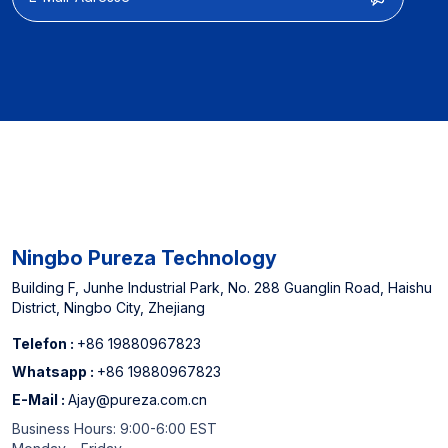
Supermärkte und einen
der drei größten
Wasserfilterkartuschenhersteller
Chinas *Sollten Sie
spezielle Wünsche
bezüglich der Größe
haben, kontaktieren Sie
uns bitte.
Ningbo Pureza Technology
Building F, Junhe Industrial Park, No. 288 Guanglin Road, Haishu
District, Ningbo City, Zhejiang
Telefon :
+86 19880967823
Whatsapp :
+86 19880967823
E-Mail :
Ajay@pureza.com.cn
Business Hours: 9:00-6:00 EST