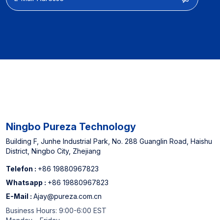
Leistungsoptimierung
【Herstellerfahrung】】
Ausgewiesener Lieferant
für nordamerikanische
Offline -Supermärkte und
China Top 3
Wasserfilterpatronenhersteller
Ningbo Pureza Technology
Building F, Junhe Industrial Park, No. 288 Guanglin Road, Haishu
District, Ningbo City, Zhejiang
Telefon :
+86 19880967823
Whatsapp :
+86 19880967823
E-Mail :
Ajay@pureza.com.cn
Business Hours: 9:00-6:00 EST