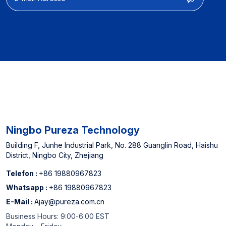
Leistungsoptimierung
【Herstellerfahrung】】
Ausgewiesener Lieferant
für nordamerikanische
Offline -Supermärkte und
China Top 3
Wasserfilterpatronenhersteller
Ningbo Pureza Technology
Building F, Junhe Industrial Park, No. 288 Guanglin Road, Haishu
District, Ningbo City, Zhejiang
Telefon :
+86 19880967823
Whatsapp :
+86 19880967823
E-Mail :
Ajay@pureza.com.cn
Business Hours: 9:00-6:00 EST