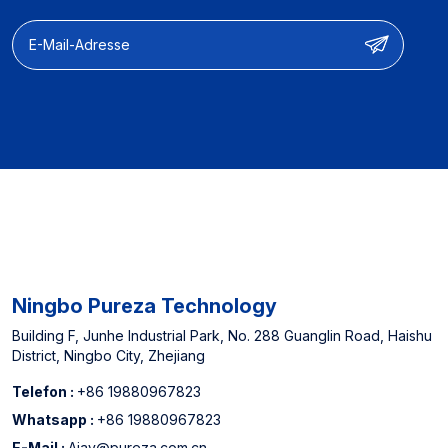
Leistungsoptimierung
Sie denken.
【Herstellerfahrung】】:
Ausgewiesener Lieferant
für nordamerikanische
Offline -Supermärkte und
China Top 3
Wasserfilterpatronenhersteller
Ningbo Pureza Technology
Building F, Junhe Industrial Park, No. 288 Guanglin Road, Haishu
District, Ningbo City, Zhejiang
Telefon :
+86 19880967823
Whatsapp :
+86 19880967823
E-Mail :
Ajay@pureza.com.cn