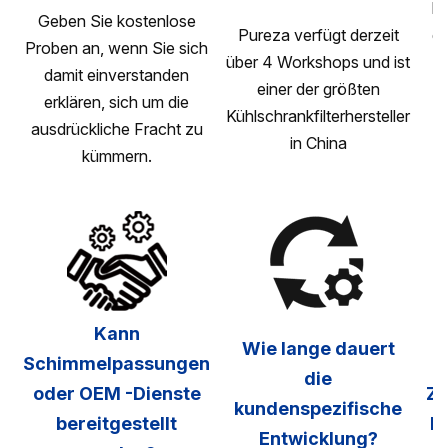
Di
Geben Sie kostenlose
Pureza verfügt derzeit
da
Proben an, wenn Sie sich
über 4 Workshops und ist
damit einverstanden
einer der größten
erklären, sich um die
Kühlschrankfilterhersteller
M
ausdrückliche Fracht zu
in China
n
kümmern.
1
Kann
Wie lange dauert
Schimmelpassungen
die
oder OEM -Dienste
Ze
kundenspezifische
bereitgestellt
ha
Entwicklung?