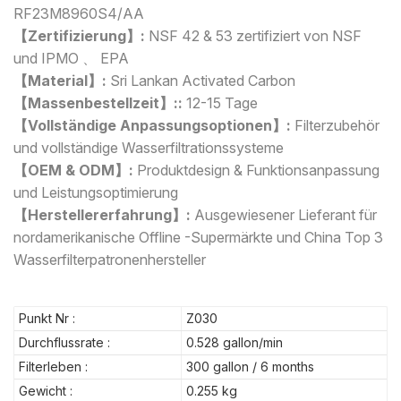
RF23M8960S4/AA
【Zertifizierung】:
NSF 42 & 53 zertifiziert von NSF
und IPMO 、 EPA
【Material】:
Sri Lankan Activated Carbon
【Massenbestellzeit】::
12-15 Tage
【Vollständige Anpassungsoptionen】:
Filterzubehör
und vollständige Wasserfiltrationssysteme
【OEM & ODM】:
Produktdesign & Funktionsanpassung
und Leistungsoptimierung
【Herstellererfahrung】:
Ausgewiesener Lieferant für
nordamerikanische Offline -Supermärkte und China Top 3
Wasserfilterpatronenhersteller
Punkt Nr :
Z030
Durchflussrate :
0.528 gallon/min
Filterleben :
300 gallon / 6 months
Gewicht :
0.255 kg