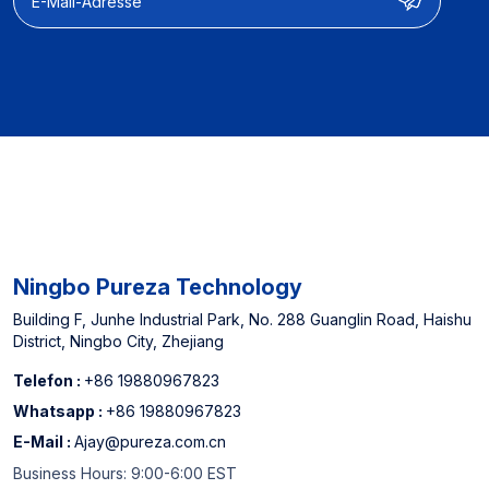
【Herstellerfahrung】】:
China Top 3
Ausgewiesener Lieferant
Wasserfilterpatronenhersteller
für nordamerikanische
Offline -Supermärkte und
China Top 3
Wasserfilterpatronenhersteller
Ningbo Pureza Technology
Building F, Junhe Industrial Park, No. 288 Guanglin Road, Haishu
District, Ningbo City, Zhejiang
Telefon :
+86 19880967823
Whatsapp :
+86 19880967823
E-Mail :
Ajay@pureza.com.cn
Business Hours: 9:00-6:00 EST