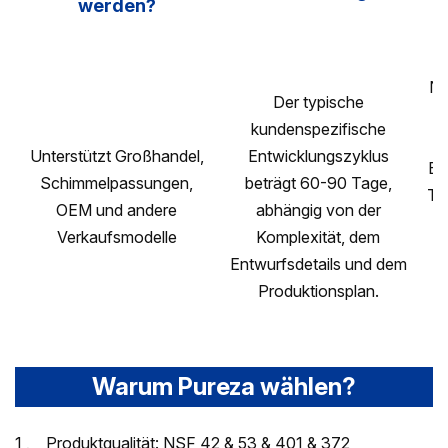
werden?
NS
Der typische
kundenspezifische
Z
Unterstützt Großhandel,
Entwicklungszyklus
EP
Schimmelpassungen,
beträgt 60-90 Tage,
TÜ
OEM und andere
abhängig von der
Verkaufsmodelle
Komplexität, dem
Ze
Entwurfsdetails und dem
Produktionsplan.
Ze
Warum Pureza wählen?
1 、 Produktqualität: NSF 42 & 53 & 401 & 372