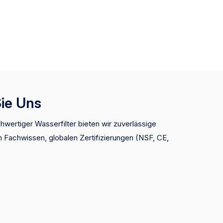
Sie Uns
hwertiger Wasserfilter bieten wir zuverlässige
 Fachwissen, globalen Zertifizierungen (NSF, CE,
en Preisen. Wir bieten OEM/ODM -
d vertrauenswürdige Lieferanten für Top -Marken
m eine schnelle Lieferung und Premium -Produkte