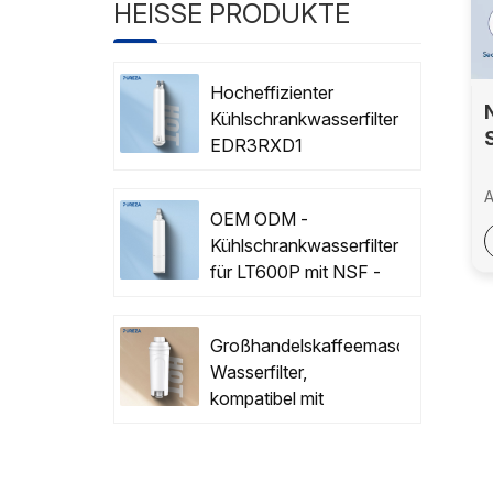
HEISSE PRODUKTE
Hocheffizienter
Kühlschrankwasserfilter
EDR3RXD1
NSF42/53 Zertifiziert
A
mit OEM/ODM
OEM ODM -
T
Kühlschrankwasserfilter
Z
g
für LT600P mit NSF -
Zertifizierung
P
B
Großhandelskaffeemaschine
N
Wasserfilter,
M
kompatibel mit
【
Delonghi DLSC002
L
F