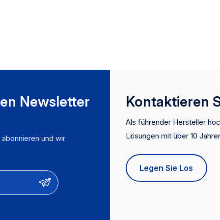
asserfiltrationssysteme【OEM &
ODM】: Produktdesign &
unktionsanpassung und
eistungsoptimierung【Herstellerfahrung】】:
usgewiesener Lieferant für
ordamerikanische Offline -
upermärkte und China Top 3
asserfilterpatronenhersteller
ren Newsletter
Kontaktieren 
Als führender Hersteller hoc
Lösungen mit über 10 Jahren
, abonnieren und wir
FDA) und wettbewerbsfähig
Dienstleistungen an und sin
Legen Sie Los
und große Einzelhändler, u
zu gewährleisten.