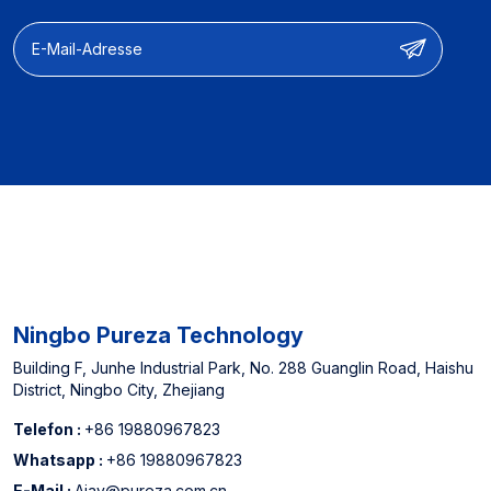
【Herstellerfahrung】】
Sie denken.
Ausgewiesener Lieferant
für nordamerikanische
Offline -Supermärkte und
China Top 3
Wasserfilterpatronenhersteller
Ningbo Pureza Technology
Building F, Junhe Industrial Park, No. 288 Guanglin Road, Haishu
District, Ningbo City, Zhejiang
Telefon :
+86 19880967823
Whatsapp :
+86 19880967823
E-Mail :
Ajay@pureza.com.cn