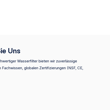
Sie Uns
hwertiger Wasserfilter bieten wir zuverlässige
 Fachwissen, globalen Zertifizierungen (NSF, CE,
en Preisen. Wir bieten OEM/ODM -
d vertrauenswürdige Lieferanten für Top -Marken
m eine schnelle Lieferung und Premium -Produkte