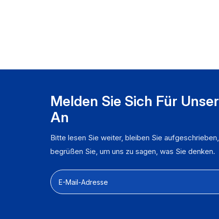
W
F
L
A
n
S
W
Melden Sie Sich Für Unse
An
Bitte lesen Sie weiter, bleiben Sie aufgeschrieben
begrüßen Sie, um uns zu sagen, was Sie denken.