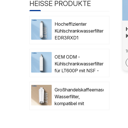
HEISSE PRODUKTE
Hocheffizienter
Kühlschrankwasserfilter
EDR3RXD1
NSF42/53 Zertifiziert
1
mit OEM/ODM
OEM ODM -
1
Kühlschrankwasserfilter
für LT600P mit NSF -
Zertifizierung
【
z
Großhandelskaffeemaschine
E
Wasserfilter,
A
kompatibel mit
【
Delonghi DLSC002
【
F