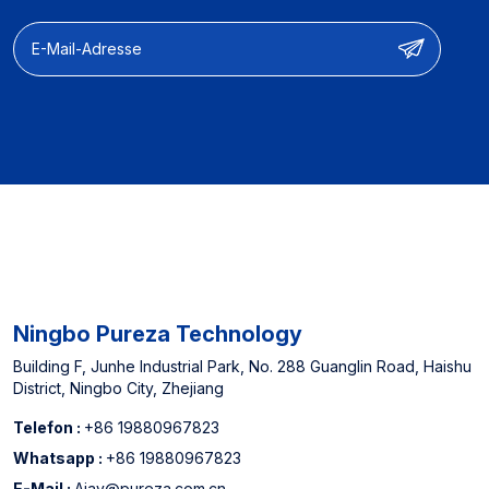
komplette
Sie denken.
Wasserfiltersysteme,
Farbe und Logo, Leistung
und
Funktionalität.Kostenloser
Support: Kostenlose
Muster & kostenlose
Formenentwicklung &
kostenloses
Verpackungsdesign
Herstellererfahrung:
Ausgewiesener Lieferant
für nordamerikanische
Offline-Supermärkte und
Ningbo Pureza Technology
einer der drei führenden
Hersteller von
Building F, Junhe Industrial Park, No. 288 Guanglin Road, Haishu
District, Ningbo City, Zhejiang
Wasserfilterkartuschen in
China
Telefon :
+86 19880967823
Whatsapp :
+86 19880967823
E-Mail :
Ajay@pureza.com.cn