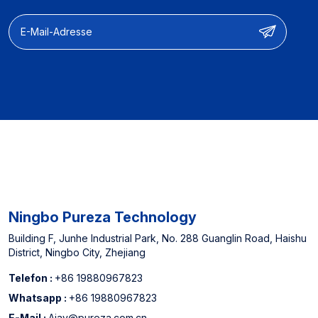
& ODM】Produktdesign &
Sie denken.
Funktionsanpassung und
Leistungsoptimierung
【Herstellerfahrung】】
Ausgewiesener Lieferant
für nordamerikanische
Offline -Supermärkte und
China Top 3
Wasserfilterpatronenhersteller
Ningbo Pureza Technology
Building F, Junhe Industrial Park, No. 288 Guanglin Road, Haishu
District, Ningbo City, Zhejiang
Telefon :
+86 19880967823
Whatsapp :
+86 19880967823
E-Mail :
Ajay@pureza.com.cn