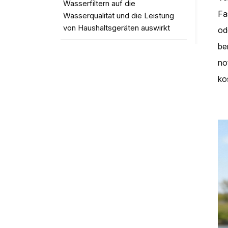
Wasserfiltern auf die
Fa
Wasserqualität und die Leistung
von Haushaltsgeräten auswirkt
od
be
Worauf Sie bei der Auswahl eines
no
Tischwasserspenders achten
sollten?
ko
TAGS
Pureza countertop water
dispenser
household countertop water
dispenser
modern countertop water