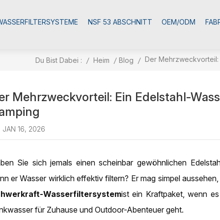
WASSERFILTERSYSTEME
NSF 53 ABSCHNITT
OEM/ODM
FAB
Der Mehrzweckvorteil: 
Du Bist Dabei :
/
Heim
/
Blog
/
er Mehrzweckvorteil: Ein Edelstahl-Wass
amping
JAN 16, 2026
ben Sie sich jemals einen scheinbar gewöhnlichen Edelstah
nn er Wasser wirklich effektiv filtern? Er mag simpel aussehe
hwerkraft-Wasserfiltersystem
ist ein Kraftpaket, wenn e
inkwasser für Zuhause und Outdoor-Abenteuer geht.