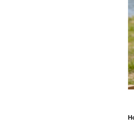
dispenser
zero-installation water purifier
Gefilterter Kaltwasserspender
für die Arbeitsplatte
PUREZA PU-T02
Tischwasserspender
PU-T02 Tisch-
Kaltwasserfilter
Pureza Tisch-RO-
Wasserreiniger
H