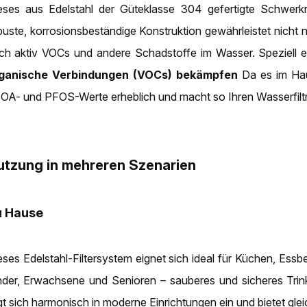
eses aus Edelstahl der Güteklasse 304 gefertigte Schwerkra
buste, korrosionsbeständige Konstruktion gewährleistet nicht 
ch aktiv VOCs und andere Schadstoffe im Wasser. Speziell e
ganische Verbindungen (VOCs) bekämpfen
Da es im Hau
OA- und PFOS-Werte erheblich und macht so Ihren Wasserfiltra
utzung in mehreren Szenarien
u Hause
eses Edelstahl-Filtersystem eignet sich ideal für Küchen, Essb
nder, Erwachsene und Senioren – sauberes und sicheres Tri
gt sich harmonisch in moderne Einrichtungen ein und bietet gleic