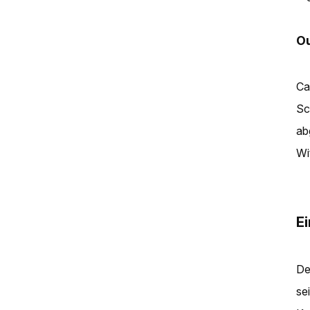
O
Ca
Sc
ab
Wi
E
De
se