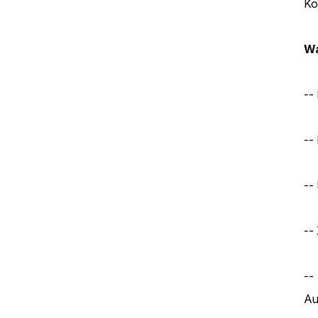
Ko
Wa
--
--
--
--
--
Au