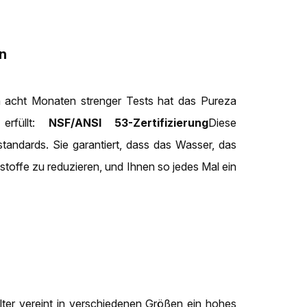
en
Nach acht Monaten strenger Tests hat das Pureza
 erfüllt:
NSF/ANSI 53-Zertifizierung
Diese
sstandards. Sie garantiert, dass das Wasser, das
dstoffe zu reduzieren, und Ihnen so jedes Mal ein
lter vereint in verschiedenen Größen ein hohes