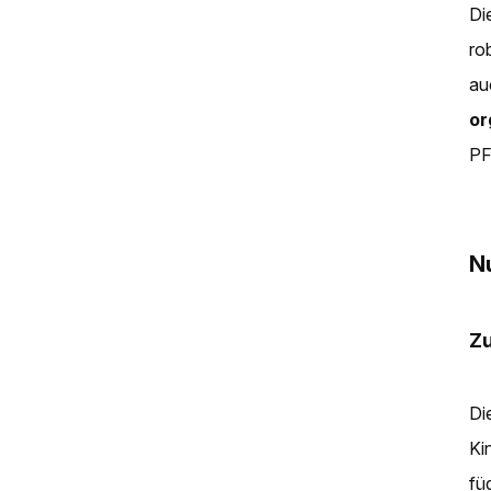
Di
ro
au
or
PF
N
Z
Di
Ki
fü