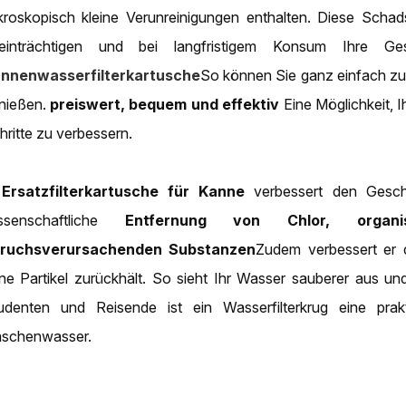
kroskopisch kleine Verunreinigungen enthalten. Diese Sch
einträchtigen und bei langfristigem Konsum Ihre Ge
nnenwasserfilterkartusche
So können Sie ganz einfach zu
nießen.
preiswert, bequem und effektiv
Eine Möglichkeit, I
hritte zu verbessern.
A
Ersatzfilterkartusche für Kanne
verbessert den Gesch
ssenschaftliche
Entfernung von Chlor, organ
ruchsverursachenden Substanzen
Zudem verbessert er d
ine Partikel zurückhält. So sieht Ihr Wasser sauberer aus und
udenten und Reisende ist ein Wasserfilterkrug eine prak
aschenwasser.