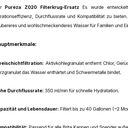
Er
Pureza Z020 Filterkrug-Ersatz
Es wurde entwickelt
ltrationseffizienz, Durchflussrate und Kompatibilität zu bieten
ubereres und wohlschmeckenderes Wasser für Familien und Ei
auptmerkmale:
eischichtfiltration:
Aktivkohlegranulat entfernt Chlor, Ger
rzgranulat das Wasser enthärtet und Schwermetalle bindet.
he Durchflussrate:
350 ml/min für schnelle Hydratation.
pazität und Lebensdauer:
Filtert bis zu 40 Gallonen (~2 Mo
mpatibilität:
Passend für alle Brita Kannen und Spender auße