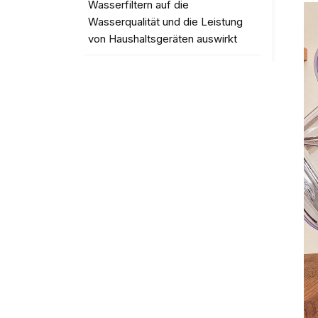
Wasserfiltern auf die
Wasserqualität und die Leistung
von Haushaltsgeräten auswirkt
Worauf Sie bei der Auswahl eines
Tischwasserspenders achten
sollten?
TAGS
Pureza countertop water
dispenser
household countertop water
dispenser
modern countertop water