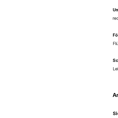
Um
red
Fö
Fl
Sc
Le
An
Si