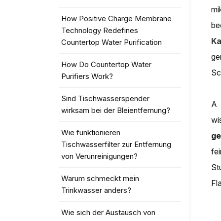
mi
How Positive Charge Membrane
be
Technology Redefines
Ka
Countertop Water Purification
ge
How Do Countertop Water
Sc
Purifiers Work?
Sind Tischwasserspender
wirksam bei der Bleientfernung?
wi
Wie funktionieren
ge
Tischwasserfilter zur Entfernung
fe
von Verunreinigungen?
St
Warum schmeckt mein
Fl
Trinkwasser anders?
Wie sich der Austausch von