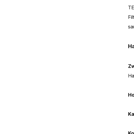
T
Fi
sa
H
Zw
Ha
Ho
Ka
Ko