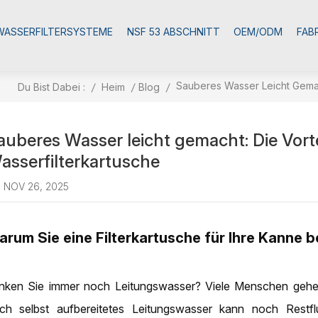
WASSERFILTERSYSTEME
NSF 53 ABSCHNITT
OEM/ODM
FAB
Sauberes Wasser Leicht Gemach
Du Bist Dabei :
/
Heim
/
Blog
/
auberes Wasser leicht gemacht: Die Vort
asserfilterkartusche
NOV 26, 2025
rum Sie eine Filterkartusche für Ihre Kanne 
inken Sie immer noch Leitungswasser? Viele Menschen gehen
ch selbst aufbereitetes Leitungswasser kann noch Restfl