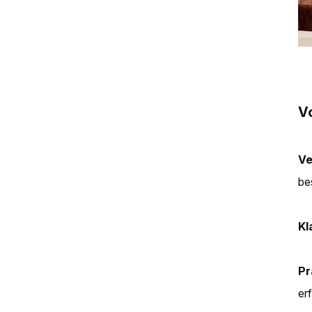
dispenser
zero-installation water purifier
Gefilterter Kaltwasserspender
für die Arbeitsplatte
V
PUREZA PU-T02
Tischwasserspender
PU-T02 Tisch-
Ve
Kaltwasserfilter
be
Pureza Tisch-RO-
Wasserreiniger
Kl
Pr
er